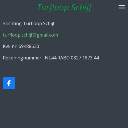
Turfloop Schijf
Ga
direct
naar
Stichting Turfloop Schijf
de
hoofdinhoud
turfloop.schijf@gmail.com
Kvk nr. 69488630
Rekeningnummer, NL44 RABO 0327 1873 44
F
a
c
e
b
o
o
k