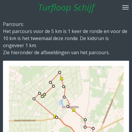
Turfloop Schijf
Ga
direct
naar
Parcours:
de
Het parcours voor de 5 km is 1 keer de ronde en voor de
hoofdinhoud
10 km is het tweemaal deze ronde. De kidsrun is
ongeveer 1 km.
Zie hieronder de afbeeldingen van het parcours.